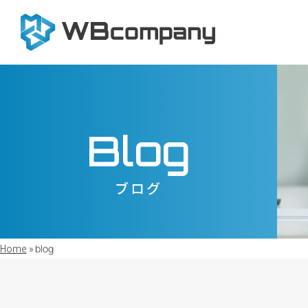
内
容
を
ス
キ
Blog
ッ
プ
ブログ
Home
»
blog